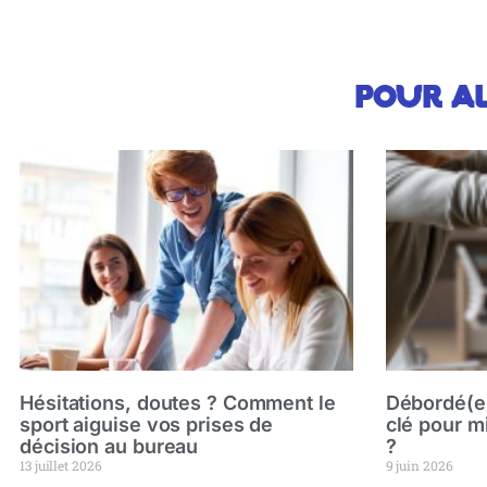
Pour al
Hésitations, doutes ? Comment le
Débordé(e) 
sport aiguise vos prises de
clé pour m
décision au bureau
?
13 juillet 2026
9 juin 2026