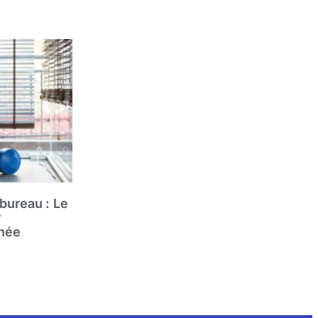
bureau : Le
r
rnée