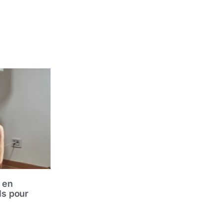
 en
ls pour