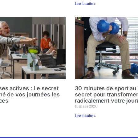
Lire la suite »
es actives : Le secret
30 minutes de sport au 
é de vos journées les
secret pour transforme
aces
radicalement votre jou
11 mars 2026
Lire la suite »