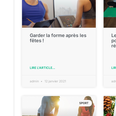
Garder la forme après les
Le
fêtes !
po
ré
LIRE L'ARTICLE...
LIR
admin
12 janvier 2021
ad
SPORT