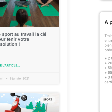
A 
 sport au travail la clé
Trai
ur tenir votre
entr
solution !
bien
prév
+ 2 
+
20
E L'ARTICLE...
+ 51
+ 65 
+ 3 
min
8 janvier 2021
cert
SPORT