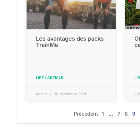
Les avantages des packs
Of
TrainMe
c
LIRE L'ARTICLE...
LIR
admin
30 décembre 2020
ad
Précédent
1
…
7
8
9